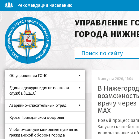
Рекомендации населению
УПРАВЛЕНИЕ Г
ГОРОДА НИЖН
Об управлении ГОЧС
6 августа 2026, 11:04
В Нижегород
Единая дежурно-диспетчерская
служба (ЕДДС)
возможность
врачу через
Аварийно-спасательный отряд
MAX
Курсы Гражданской обороны
Новый процесс запи
Запустить чат-бот 
Учебно-консультационные пункты по
использование и об
гражданской обороне города