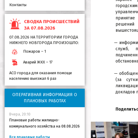
Контакты
городс
управлен
принятие
СВОДКА ПРОИСШЕСТВИЙ
решений
ЗА 07.08.2026
вышестоящ
07.08.2026 НА ТЕРРИТОРИИ ГОРОДА
информ
НИЖНЕГО НОВГОРОДА ПРОИЗОШЛО:
служб, 
Пожаров – 1
подчинен
обстановк
Аварий ЖКХ – 17
АСО города для оказания помощи
обобщен
населению выезжал 6 раз
(за сутк
ликвидаци
докладов 
ОПЕРАТИВНАЯ ИНФОРМАЦИЯ О
ПЛАНОВЫХ РАБОТАХ
Поделитьс
Вчера, 20:10
Плановые работы жилищно-
коммунального хозяйства на 08.08.2026
Все плановые работы