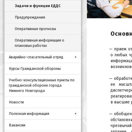
Задачи и функции ЕДДС
Предупреждения
Оперативные прогнозы
Основ
Оперативная информация о
плановых работах
прием о
о любых ч
Аварийно-спасательный отряд
информ
возникнов
Курсы Гражданской обороны
обработк
Учебно-консультационные пункты по
ее масшт
гражданской обороне города
диспетче
Нижнего Новгорода
реагирова
в высшие 
Новости
Полезная информация
обобще
обстанов
Вакансии
чрезвычай
заранее 