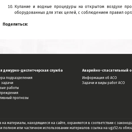
Купание и водные процедуры на открытом воздухе пров
оборудованных для этих целей, с соблюдением правил орг
Поделиться:
я дежурно-диспетчерская служба
Аварийно-спасательный о
тура подразделения
Информация об АСО
 задачи
Задачи и виды работ АСО
вые работы
преждения
тивный прогнозы
а на материалы, находящиеся на сайте, охраняются в соответствии с законод
и полном или частичном использовании материалов ссылка на
ugz52.ru
обяза