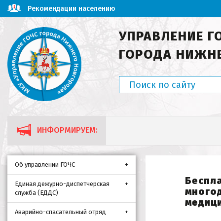
Рекомендации населению
УПРАВЛЕНИЕ Г
ГОРОДА НИЖН
ИНФОРМИРУЕМ:
Об управлении ГОЧС
Беспла
Единая дежурно-диспетчерская
много
служба (ЕДДС)
медиц
Аварийно-спасательный отряд