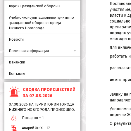
Постановл
Курсы Гражданской обороны
участия м
власти и 
Учебно-консультационные пункты по
социально
гражданской обороне города
препарата
Нижнего Новгорода
порядок у
многодетн
Новости
Для включ
Полезная информация
работать н
Вакансии
располага
Контакты
иметь при
СВОДКА ПРОИСШЕСТВИЙ
Заявку на
ЗА 07.08.2026
направляет
07.08.2026 НА ТЕРРИТОРИИ ГОРОДА
Уполномоч
НИЖНЕГО НОВГОРОДА ПРОИЗОШЛО:
перечне Ж
Пожаров – 1
О результ
Аварий ЖКХ – 17