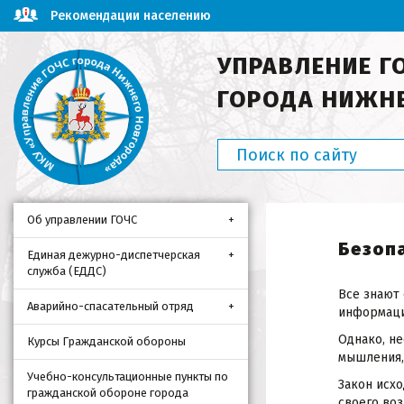
Рекомендации населению
УПРАВЛЕНИЕ Г
ГОРОДА НИЖН
Об управлении ГОЧС
Безоп
Единая дежурно-диспетчерская
служба (ЕДДС)
Все знают
Аварийно-спасательный отряд
информаци
Однако, н
Курсы Гражданской обороны
мышления, 
Учебно-консультационные пункты по
Закон исхо
гражданской обороне города
своего воз