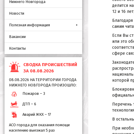
Нижнего Новгорода
делится на
12 и 16 ле
Новости
Благодаря 
Полезная информация
самим чита
Если Вы с
Вакансии
или это об
соответст
Контакты
сфере свя
Законодат
СВОДКА ПРОИСШЕСТВИЙ
распростр
ЗА 08.08.2026
национальн
08.08.2026 НА ТЕРРИТОРИИ ГОРОДА
которой п
НИЖНЕГО НОВГОРОДА ПРОИЗОШЛО:
Блокировк
Пожаров – 3
официальн
ДТП – 6
Перечень 
технологи
Аварий ЖКХ – 17
В остальны
АСО города для оказания помощи
При необх
населению выезжал 5 раз