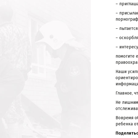
– приглаша
– присыла
порнограф
– пытается
– оскорбля
– интерес
помогите 
правоохра
Наши усил
ориентиро
информации
Главное, ч
Не лишним
отслежива
Вовремя о
ребенка от
Поделитьс