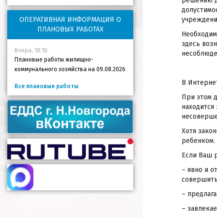
решению д
допустимо
ОПЕРАТИВНАЯ ИНФОРМАЦИЯ О
учреждени
ПЛАНОВЫХ РАБОТАХ
Необходим
здесь воз
Вчера, 18:10
несоблюде
Плановые работы жилищно-
коммунального хозяйства на 09.08.2026
В Интернет
Все плановые работы
При этом д
находится 
несоверше
Хотя закон
ребенком.
Если Ваш 
– явно и о
совершить
– предлаг
– завлекае