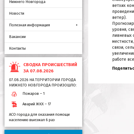
Нижнего Новгорода
ветхих ко
проведени
Новости
ветер).
Прогнозир
Полезная информация
уровня, с
ливневых 
Вакансии
местности,
связи, се
Контакты
увеличени
работе все
СВОДКА ПРОИСШЕСТВИЙ
Поделитьс
ЗА 07.08.2026
07.08.2026 НА ТЕРРИТОРИИ ГОРОДА
НИЖНЕГО НОВГОРОДА ПРОИЗОШЛО:
Пожаров – 1
Аварий ЖКХ – 17
АСО города для оказания помощи
населению выезжал 6 раз