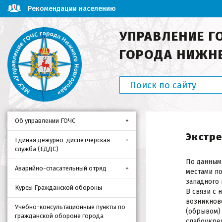
Рекомендации населению
УПРАВЛЕНИЕ Г
ГОРОДА НИЖН
Об управлении ГОЧС
Экстр
Единая дежурно-диспетчерская
служба (ЕДДС)
По данным 
Аварийно-спасательный отряд
местами по
западного 
Курсы Гражданской обороны
В связи с
возникнов
Учебно-консультационные пункты по
(обрывом)
гражданской обороне города
слабоукре