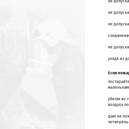
не допуск
не допуск
не допуск
соединени
не допуск
уходя из д
Если пожа
постарайт
маленьким
убегая из 
воздуха п
дым на пож
четверень