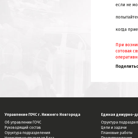
если не мо
попытайтес
когда прие
При возни
сотовая св
оперативн
Поделитьс
Управление ГОЧС г. Нижнего Новгорода
Единая дежурно-д
Об управлении ГОЧС
Структура подразде
Руководящий состав
Цели и задачи
Структура подразделения
Плановые работы