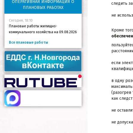
ОПЕРАТИВНАЯ ИНФОРМАЦИЯ О
следить за
ПЛАНОВЫХ РАБОТАХ
не исполь
Сегодня, 18:10
Плановые работы жилищно-
Кроме тог
коммунального хозяйства на 09.08.2026
обеспечен
Все плановые работы
пользуйте
расстоянии
если элект
квалифици
в одну ро
максималь
(разогрев 
как следст
не оставл
не допуск