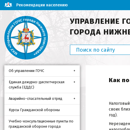
Рекомендации населению
УПРАВЛЕНИЕ Г
ГОРОДА НИЖН
Об управлении ГОЧС
Как по
Единая дежурно-диспетчерская
служба (ЕДДС)
Аварийно-спасательный отряд
Налоговый
своих близ
Курсы Гражданской обороны
год).
Учебно-консультационные пункты по
Нерезиден
гражданской обороне города
налогообло