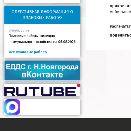
прикрепит
ОПЕРАТИВНАЯ ИНФОРМАЦИЯ О
мобильном
ПЛАНОВЫХ РАБОТАХ
Распечатат
Вчера, 20:54
Поделитьс
Плановые работы жилищно-
коммунального хозяйства на 06.08.2026
Все плановые работы