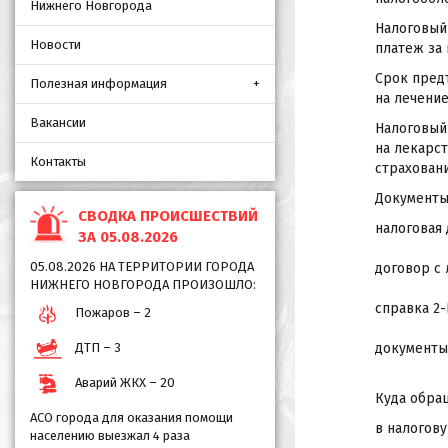
Нижнего Новгорода
Налоговый
Новости
платеж за
Срок предъ
Полезная информация
на лечение
Вакансии
Налоговый 
на лекарс
Контакты
страховани
Документы 
СВОДКА ПРОИСШЕСТВИЙ
налоговая
ЗА 05.08.2026
05.08.2026 НА ТЕРРИТОРИИ ГОРОДА
договор с 
НИЖНЕГО НОВГОРОДА ПРОИЗОШЛО:
справка 2-
Пожаров – 2
ДТП – 3
документы
Аварий ЖКХ – 20
Куда обра
АСО города для оказания помощи
в налогов
населению выезжал 4 раза