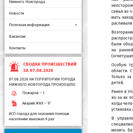
Нижнего Новгорода
неосторож
семья из 4
Новости
мать нахо
распивали 
Полезная информация
Возгорани
Вакансии
распростр
были обор
Контакты
на ранне
(огнетушит
СВОДКА ПРОИСШЕСТВИЙ
Особую тр
ЗА 07.08.2026
области. 
Только за
07.08.2026 НА ТЕРРИТОРИИ ГОРОДА
детей.
НИЖНЕГО НОВГОРОДА ПРОИЗОШЛО:
Ранее в У
Пожаров – 1
из-за их п
Аварий ЖКХ – 17
когда чело
установка
АСО города для оказания помощи
В управл
населению выезжал 6 раз
специализ
менять ба