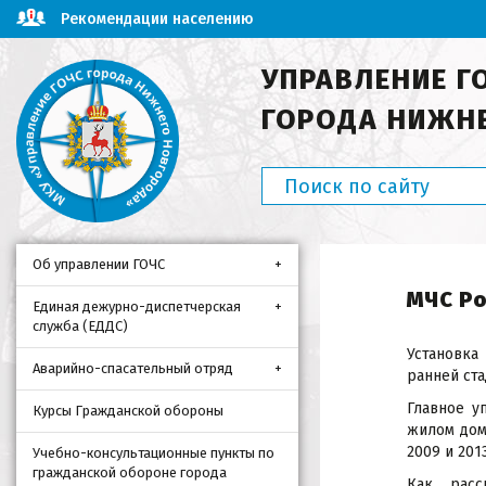
Рекомендации населению
УПРАВЛЕНИЕ Г
ГОРОДА НИЖН
Об управлении ГОЧС
МЧС Р
Единая дежурно-диспетчерская
служба (ЕДДС)
Установка
Аварийно-спасательный отряд
ранней ст
Главное у
Курсы Гражданской обороны
жилом дом
2009 и 2013
Учебно-консультационные пункты по
гражданской обороне города
Как расс