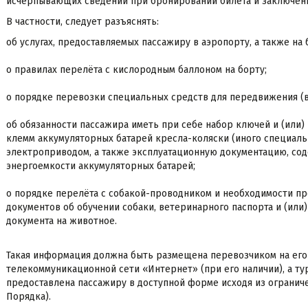
исчерпывающих сведений при бронировании билета и заключени
В частности, следует разъяснять:
об услугах, предоставляемых пассажиру в аэропорту, а также на
о правилах перелёта с кислородным баллоном на борту;
о порядке перевозки специальных средств для передвижения (в
об обязанности пассажира иметь при себе набор ключей и (или)
клемм аккумуляторных батарей кресла-коляски (иного специаль
электроприводом, а также эксплуатационную документацию, с
энергоемкости аккумуляторных батарей;
о порядке перелёта с собакой-проводником и необходимости п
документов об обучении собаки, ветеринарного паспорта и (ил
документа на животное.
Такая информация должна быть размещена перевозчиком на ег
телекоммуникационной сети «Интернет» (при его наличии), а ту
предоставлена пассажиру в доступной форме исходя из ограниче
Порядка).