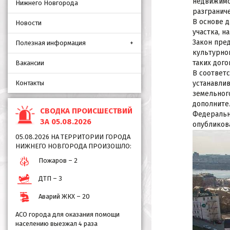
недвижимо
Нижнего Новгорода
разграниче
В основе 
Новости
участка, н
Закон пре
Полезная информация
культурно
таких дого
Вакансии
В соответ
Контакты
устанавли
земельного
дополните
СВОДКА ПРОИСШЕСТВИЙ
Федеральны
ЗА 05.08.2026
опубликов
05.08.2026 НА ТЕРРИТОРИИ ГОРОДА
НИЖНЕГО НОВГОРОДА ПРОИЗОШЛО:
Пожаров – 2
ДТП – 3
Аварий ЖКХ – 20
АСО города для оказания помощи
населению выезжал 4 раза