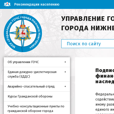
Рекомендации населению
УПРАВЛЕНИЕ Г
ГОРОДА НИЖН
Об управлении ГОЧС
Подпи
Единая дежурно-диспетчерская
финан
служба (ЕДДС)
насле
Аварийно-спасательный отряд
Федеральн
Курсы Гражданской обороны
содействи
иному раз
Учебно-консультационные пункты по
единого и
гражданской обороне города