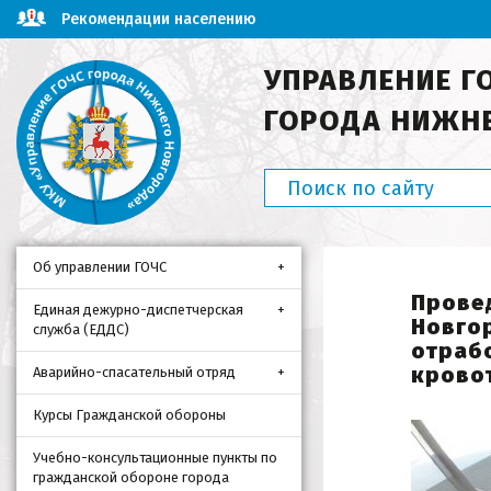
Рекомендации населению
УПРАВЛЕНИЕ Г
ГОРОДА НИЖН
Об управлении ГОЧС
Провед
Единая дежурно-диспетчерская
Новгор
служба (ЕДДС)
отраб
крово
Аварийно-спасательный отряд
Курсы Гражданской обороны
Учебно-консультационные пункты по
гражданской обороне города