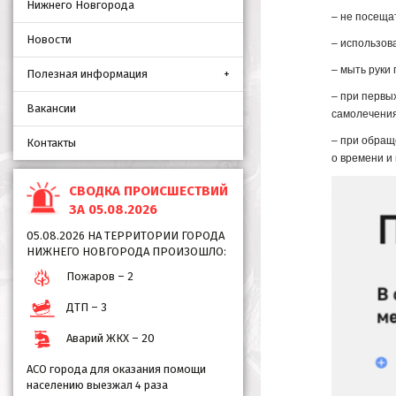
Нижнего Новгорода
– не посеща
Новости
– использов
– мыть руки
Полезная информация
– при первы
Вакансии
самолечения
– при обращ
Контакты
о времени и
СВОДКА ПРОИСШЕСТВИЙ
ЗА 05.08.2026
05.08.2026 НА ТЕРРИТОРИИ ГОРОДА
НИЖНЕГО НОВГОРОДА ПРОИЗОШЛО:
Пожаров – 2
ДТП – 3
Аварий ЖКХ – 20
АСО города для оказания помощи
населению выезжал 4 раза