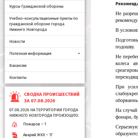
Рекоменда
Курсы Гражданской обороны
Не разреш
Учебно-консультационные пункты по
рекомендуе
гражданской обороне города
Нижнего Новгорода
В условия
Подготовь
Новости
подошву.
Полезная информация
Не перебе
колеса а
Вакансии
среагиро
переходящ
Контакты
При усил
слабоукр
СВОДКА ПРОИСШЕСТВИЙ
оборванны
ЗА 07.08.2026
07.08.2026 НА ТЕРРИТОРИИ ГОРОДА
На случай
НИЖНЕГО НОВГОРОДА ПРОИЗОШЛО:
фонари, б
Пожаров – 1
Серьезну
образуютс
Аварий ЖКХ – 17