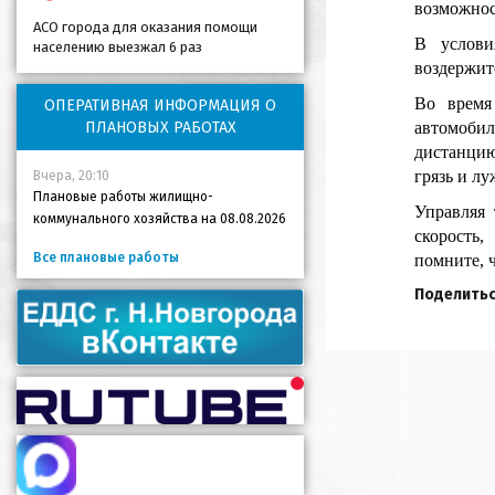
возможнос
АСО города для оказания помощи
В услови
населению выезжал 6 раз
воздержите
Во время
ОПЕРАТИВНАЯ ИНФОРМАЦИЯ О
ПЛАНОВЫХ РАБОТАХ
автомоби
дистанцию
грязь и л
Вчера, 20:10
Плановые работы жилищно-
Управляя 
коммунального хозяйства на 08.08.2026
скорость,
Все плановые работы
помните, 
Поделитьс