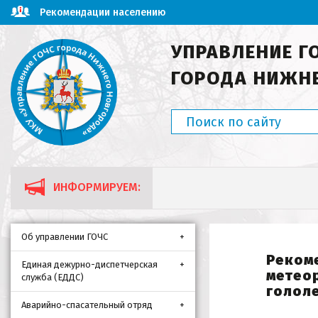
Рекомендации населению
УПРАВЛЕНИЕ Г
ГОРОДА НИЖН
ИНФОРМИРУЕМ:
Об управлении ГОЧС
Реком
Единая дежурно-диспетчерская
метеор
служба (ЕДДС)
гололе
Аварийно-спасательный отряд