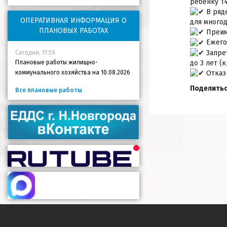
ребёнку 14
В ряд
ОПЕРАТИВНАЯ ИНФОРМАЦИЯ О
для много
ПЛАНОВЫХ РАБОТАХ
Преим
Ежегод
Запрет
Сегодня, 17:59
до 3 лет 
Плановые работы жилищно-
Отказ 
коммунального хозяйства на 10.08.2026
Поделитьс
Все плановые работы