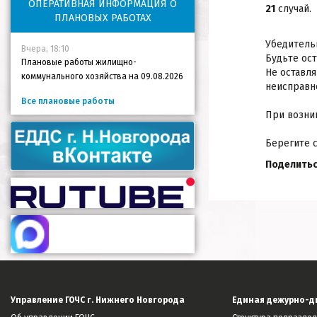
ОПЕРАТИВНАЯ ИНФОРМАЦИЯ О
21
случай.
ПЛАНОВЫХ РАБОТАХ
Убедитель
Вчера, 18:10
Будьте ост
Плановые работы жилищно-
Не оставл
коммунального хозяйства на 09.08.2026
неисправн
Все плановые работы
При возник
Берегите с
Поделитьс
Управление ГОЧС г. Нижнего Новгорода
Единая дежурно-д