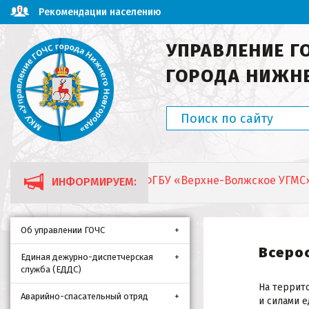
Рекомендации населению
УПРАВЛЕНИЕ Г
ГОРОДА НИЖН
По данным ФГБУ «Верхне-Волжское УГМС», днем
ИНФОРМИРУЕМ:
Об управлении ГОЧС
Всеро
Единая дежурно-диспетчерская
служба (ЕДДС)
На террит
Аварийно-спасательный отряд
и силами 