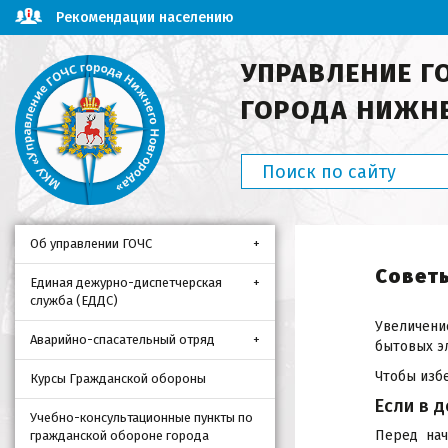
Рекомендации населению
УПРАВЛЕНИЕ Г
ГОРОДА НИЖН
Об управлении ГОЧС
Совет
Единая дежурно-диспетчерская
служба (ЕДДС)
Увеличен
Аварийно-спасательный отряд
бытовых э
Чтобы изб
Курсы Гражданской обороны
Если в 
Учебно-консультационные пункты по
Перед нач
гражданской обороне города