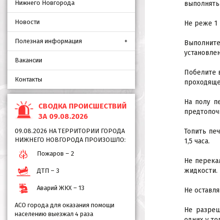
Нижнего Новгорода
выполнять
Новости
Не реже 1 
Полезная информация
Выполните
установле
Вакансии
Побелите 
Контакты
проходяще
На полу п
СВОДКА ПРОИСШЕСТВИЙ
предтопоч
ЗА 09.08.2026
09.08.2026 НА ТЕРРИТОРИИ ГОРОДА
Топить пе
НИЖНЕГО НОВГОРОДА ПРОИЗОШЛО:
1,5 часа.
Пожаров – 2
Не перека
жидкости.
ДТП – 3
Аварий ЖКХ – 13
Не оставл
АСО города для оказания помощи
Не разреш
населению выезжал 4 раза
одних у то