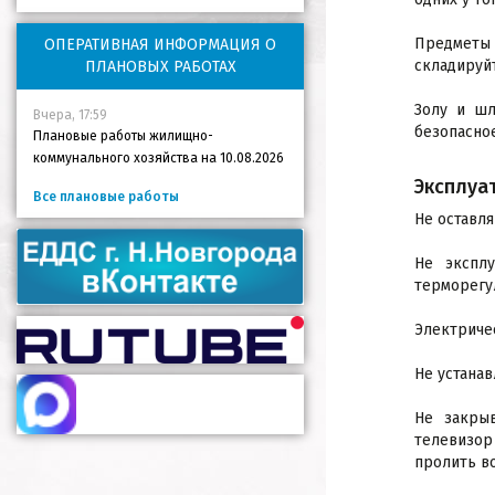
Предметы 
ОПЕРАТИВНАЯ ИНФОРМАЦИЯ О
складируйт
ПЛАНОВЫХ РАБОТАХ
Золу и шл
Вчера, 17:59
безопасное
Плановые работы жилищно-
коммунального хозяйства на 10.08.2026
Эксплуа
Все плановые работы
Не оставл
Не экспл
терморегу
Электриче
Не устана
Не закрыв
телевизор
пролить во